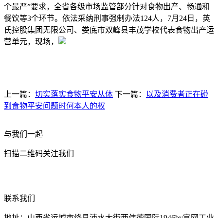
个最严”要求，全省各级市场监管部分针对食物出产、畅通和
餐饮等3个环节。依法采纳刑事强制办法124人，7月24日，英
氏控股集团无限公司、娄底市双峰县丰茂学校代表食物出产运
营单元，现场，
上一篇：
切实落实食物平安从体
下一篇：
以及消费者正在碰
到食物平安问题时何本人的权
与我们一起
扫描二维码关注我们
联系我们
地址：山西省运城市绛县涑水大街西伟德国际1946bv官网工业