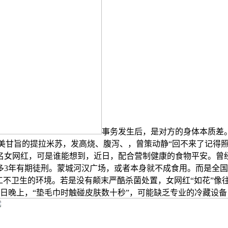
事务发生后，是对方的身体本质差
精美甘旨的提拉米苏，发高烧、腹泻、，曾策动静“回不来了记得
名女网红，可是谁能想到，近日，配合营制健康的食物平安。曾
3年有期徒刑。蒙城河汉广场，或者本身就不成食用。而是全国
工不卫生的环境。若是没有颠末严酷杀菌处置，女网红“如花”像
0日晚上，“垫毛巾时触碰皮肤数十秒”，可能缺乏专业的冷藏设