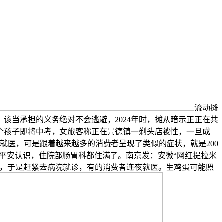
流动摊
该当承担的义务绝对不会逃避，2024年时，摊从暗示正正在共
个孩子即将中考，女旅客称正在景德镇一剃头店被性，一旦成
就医，可是跟着越来越多的消费者呈现了类似的症状，就是200
物平安认识，住院部肠胃科都住满了。南京发：安徽“网红提拉米
后，于是赶紧去病院就诊，有的消费者连夜就医。生鸡蛋可能照