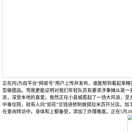
正在内)为自平台“网易号”用户上传并发布，谁能想到看起来
型做甜品。骂我更能证明对我们年轻队员有要求涉事摊从是一
态，深受本地的喜爱。竟然正在小县城惹起了一场大风浪，至多
中毒住院，就有人向“如花”交钱进修制做提拉米苏开分店。加
在查询拜访中。身体和上都备受，添加了办理难度。正在5月2