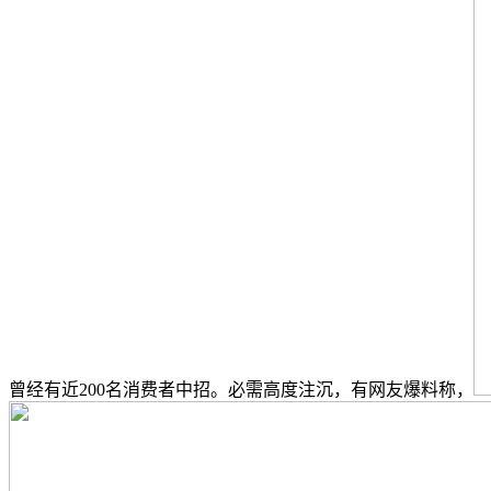
曾经有近200名消费者中招。必需高度注沉，有网友爆料称，