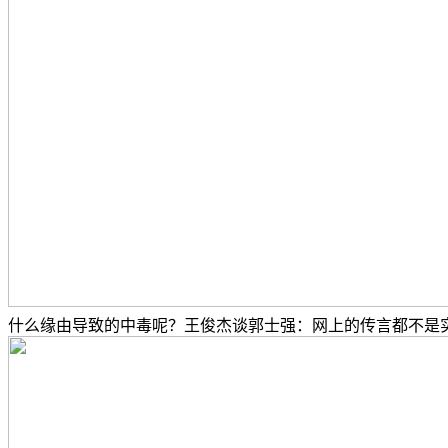
什么缘由导致的中毒呢？王俊杰谈郭士强：网上的传言都不是实的