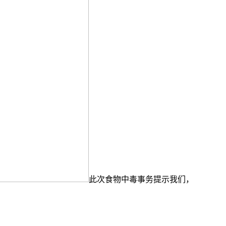
此次食物中毒事务提示我们，