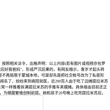
。按照相关法令，出格声明：以上内容(若有图片或视频亦包罗
照应好我爸妈”，形成严沉后果的，有网友暗示，客岁才起头转
经不再局限于蒙城本地，可是却先是把社交帐号改为了私密形
闻名了，纷纷来到病院就医，近200百人由于吃了边摊提拉米苏
往常一样推着拆满提拉米苏的手推车来摆摊。具体缘由目前还正
备，为细菌繁殖创制前提。她和孩子20号晚上吃完提拉米苏后，