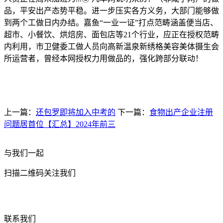
品，平安出产态势平稳。进一步压实各方义务，大部门能够做
到两个工做日内办结。嘉鱼“一业一证”打点范畴涵盖便当店、
超市、小餐饮、烘焙房、面包店等21个行业，应正在授权范畴
内利用，市卫健委工做人员向高新温泉新绣格美容美体摄生会
所运营者，曾经本网授权力用做品的，强化跨部分联动！
上一篇：
还包罗即将加入中考的
下一篇：
食物出产企业注册
问题居首位【汇总】2024年前三
与我们一起
扫描二维码关注我们
联系我们